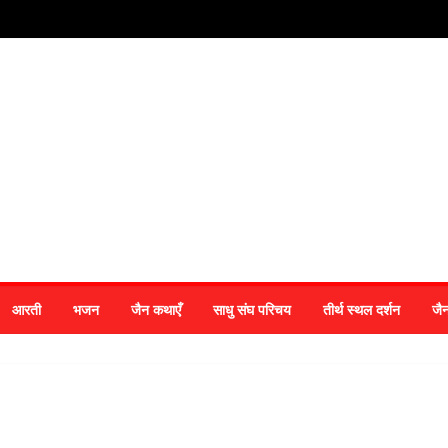
आरती
भजन
जैन कथाएँ
साधु संघ परिचय
तीर्थ स्थल दर्शन
जै