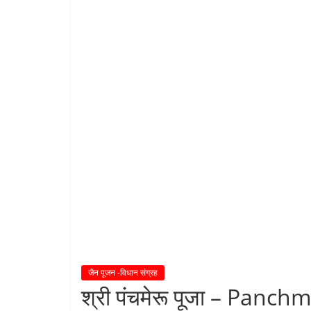
शा
स
न
म्
।
।
जैन पूजन -विधान संग्रह
श्री पंचमेरू पूजा – Panc