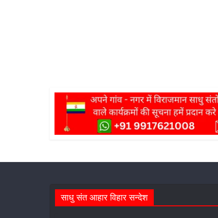
साधु संत आहार विहार सन्देश