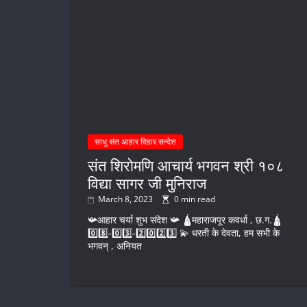
साधु संत आहार विहार सन्देश
संत शिरोमणि आचार्य भगवन श्री १०८
विद्या सागर जी मुनिराज
March 8, 2023
0 min read
📯आहार चर्या शुभ संदेश 📯 🛕महाराजपूर कवर्धा , छ.ग.🛕
0️⃣8️⃣-0️⃣3️⃣-2️⃣0️⃣2️⃣3️⃣ 💫 धरती के देवता, हम सभी के
भगवन् , अनियत