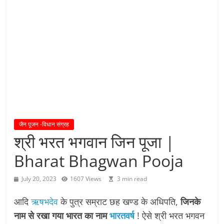
य
तु
शा
स
न
म्
।
।
जैन पूजन -विधान संग्रह
श्री भरत भगवान जिन पूजा |
Bharat Bhagwan Pooja
July 20, 2023
1607 Views
3 min read
आदि
ऋषभदेव
के पुत्र सम्राट छह खण्ड के अधिपति,
जिनके
नाम से रखा गया भारत का नाम
भारतवर्ष
! ऐसे श्री भरत भगवन