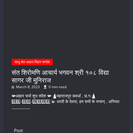
साधु संत आहार विहार सन्देश
संत शिरोमणि आचार्य भगवन श्री १०८ विद्या
सागर जी मुनिराज
March 8, 2023
0 min read
📯आहार चर्या शुभ संदेश 📯 🛕महाराजपूर कवर्धा , छ.ग.🛕
0️⃣8️⃣-0️⃣3️⃣-2️⃣0️⃣2️⃣3️⃣ 💫 धरती के देवता, हम सभी के भगवन् , अनियत
Share this:
Post