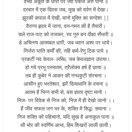
वैभव अकूत के धारी पर ज्यों पंकज अरु पानी ॥
दरबार में एक दिवस जब, मुख को दर्पण में देखा।
झुरकी कपाल में देखी, मानो मुक्ति का सन्देशा ||
वैराग्य हृदय में जागा, वन-गमन की है तैयारी।
चले राज-पाट को तजकर, स्व गुरु बन दीक्षा सँभारी ॥
हे अचिन्त्य आत्मबल धारी, जब ध्यान अश्व पर धाये।
निर्जरा घाति कर्मों की, नहिं कर्म-रेणु टिक पाये ॥
प्रकटीं नव केवल- लब्धि, जब केवलज्ञान उपाया।
हो गये प्रभु परमातम, त्रैलोक्य हर्ष है छाया ॥
तब ही कुबेर ने आकर की गन्धकुटी संरचना ।
आसीन हुए भरतेश्वर, झरें दिव्यध्वनि के वचना ॥
आतम है भिन्न सभी से, बस ज्ञाता दृष्टा मानो ।
निज- पर विवेक से निज को, निज में ही देखो जानो ।।
हैं जीव सफल जग भर के, शक्ति में सिद्ध- समाना ।
निज शक्ति को पहिचानो, यदि सुख है अनाकुल पाना ॥
थी भोर की स्वर्णिम आभा, हिम शिखरों लाली छायी।