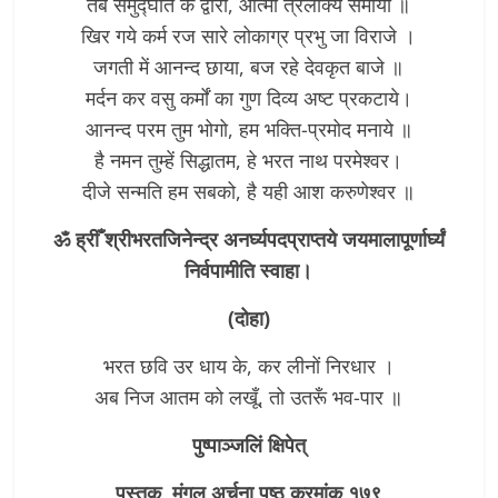
तब समुद्घात के द्वारा, आत्मा त्रैलोक्य समायी ॥
खिर गये कर्म रज सारे लोकाग्र प्रभु जा विराजे ।
जगती में आनन्द छाया, बज रहे देवकृत बाजे ॥
मर्दन कर वसु कर्मों का गुण दिव्य अष्ट प्रकटाये।
आनन्द परम तुम भोगो, हम भक्ति-प्रमोद मनाये ॥
है नमन तुम्हें सिद्धातम, हे भरत नाथ परमेश्वर।
दीजे सन्मति हम सबको, है यही आश करुणेश्वर ॥
ॐ ह्रीँ श्रीभरतजिनेन्द्र अनर्घ्यपदप्राप्तये जयमालापूर्णार्घ्यं
निर्वपामीति स्वाहा।
(दोहा)
भरत छवि उर धाय के, कर लीनों निरधार ।
अब निज आतम को लखूँ, तो उतरूँ भव-पार ॥
पुष्पाञ्जलिं क्षिपेत्
पुस्तक मंगल अर्चना पृष्ठ क्रमांक १७९