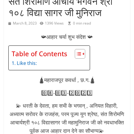
संत शिरोमणि आचार्य भगवन श्री
१०८ विद्या सागर जी मुनिराज
March 8, 2023
1396 Views
0 min read
📯आहार चर्या शुभ संदेश 📯
Table of Contents
Like this:
🛕महाराजपूर कवर्धा , छ.ग.🛕
0️⃣8️⃣-0️⃣3️⃣-2️⃣0️⃣2️⃣3️⃣
💫 धरती के देवता, हम सभी के भगवन् , अनियत विहारी,
अध्यात्म सरोवर के राजहंस, परम पूज्य युग श्रेष्ठ, संत शिरोमणि
आचार्यश्री १०८ विद्यासागर जी महामुनिराज जी को नवधाभक्ति
पूर्वक आज आहार दान देने का सौभाग्य💫