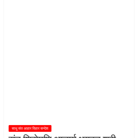
य
तु
शा
स
न
म्
।
।
साधु संत आहार विहार सन्देश