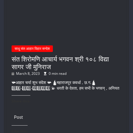
साधु संत आहार विहार सन्देश
संत शिरोमणि आचार्य भगवन श्री १०८ विद्या
सागर जी मुनिराज
March 8, 2023
0 min read
📯आहार चर्या शुभ संदेश 📯 🛕महाराजपूर कवर्धा , छ.ग.🛕
0️⃣8️⃣-0️⃣3️⃣-2️⃣0️⃣2️⃣3️⃣ 💫 धरती के देवता, हम सभी के भगवन् , अनियत
Share this:
Post
Like this: