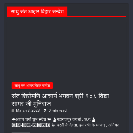
साधु संत आहार विहार सन्देश
साधु संत आहार विहार सन्देश
संत शिरोमणि आचार्य भगवन श्री १०८ विद्या
सागर जी मुनिराज
March 8, 2023
0 min read
📯आहार चर्या शुभ संदेश 📯 🛕महाराजपूर कवर्धा , छ.ग.🛕
0️⃣8️⃣-0️⃣3️⃣-2️⃣0️⃣2️⃣3️⃣ 💫 धरती के देवता, हम सभी के भगवन् , अनियत