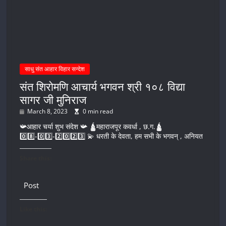
साधु संत आहार विहार सन्देश
संत शिरोमणि आचार्य भगवन श्री १०८ विद्या
सागर जी मुनिराज
March 8, 2023
0 min read
📯आहार चर्या शुभ संदेश 📯 🛕महाराजपूर कवर्धा , छ.ग.🛕
0️⃣8️⃣-0️⃣3️⃣-2️⃣0️⃣2️⃣3️⃣ 💫 धरती के देवता, हम सभी के भगवन् , अनियत
Share this:
Post
Like this: