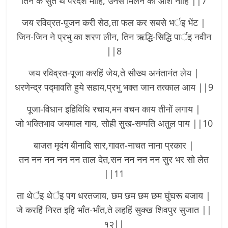
तिन के सुत थे परदेश माँहि, उनसे मिलने की आश नाँहि ||7
जय रविव्रत-पूजन करी सेठ,ता फल कर सबसे भर्इ भेंट |
जिन-जिन ने प्रभु का शरण लीन, तिन ऋद्धि-सिद्धि पार्इ नवीन
||8
जय रविव्रत-पूजा करहिं जेय,ते सौख्य अनंतानंत लेय |
धरणेन्द्र पद्मावति हुये सहाय,प्रभु भक्त जान तत्काल आय ||9
पूजा-विधान इहिविधि रचाय,मन वचन काय तीनों लगाय |
जो भक्तिभाव जयमाल गाय, सोही सुख-सम्पति अतुल पाय ||10
बाजत मृदंग बीनादि सार,गावत-नाचत नाना प्रकार |
तन नन नन नन नन ताल देत,सन नन नन नन सुर भर सो लेत
||11
ता थेर्इ थेर्इ पग धरतजाय, छम छम छम छम घुंघरू बजाय |
जे करहिं निरत इहि भाँत-भाँत,ते लहहिं सुक्ख शिवपुर सुजात ||
१२||