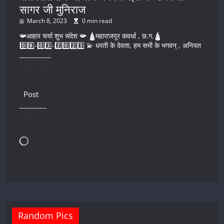
सागर जी मुनिराज
March 8, 2023
0 min read
📯आहार चर्या शुभ संदेश 📯 🛕महाराजपूर कवर्धा , छ.ग.🛕
0️⃣8️⃣-0️⃣3️⃣-2️⃣0️⃣2️⃣3️⃣ 💫 धरती के देवता, हम सभी के भगवन् , अनियत
Share this:
Post
Like this:
Loading…
Random Pics