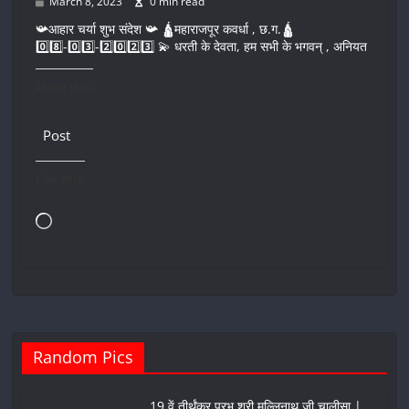
March 8, 2023
0 min read
📯आहार चर्या शुभ संदेश 📯 🛕महाराजपूर कवर्धा , छ.ग.🛕
0️⃣8️⃣-0️⃣3️⃣-2️⃣0️⃣2️⃣3️⃣ 💫 धरती के देवता, हम सभी के भगवन् , अनियत
Share this:
Post
Like this:
Loading…
Random Pics
19 वें तीर्थंकर प्रभु श्री मल्लिनाथ जी चालीसा |