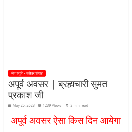
य
तु
शा
स
न
म्
।
।
जैन स्तुति - स्तोत्र संग्रह
अपूर्व अवसर | ब्रह्मचारी सुमत
प्रकाश जी
May 25, 2023
1239 Views
3 min read
अपूर्व अवसर ऐसा किस दिन आयेगा