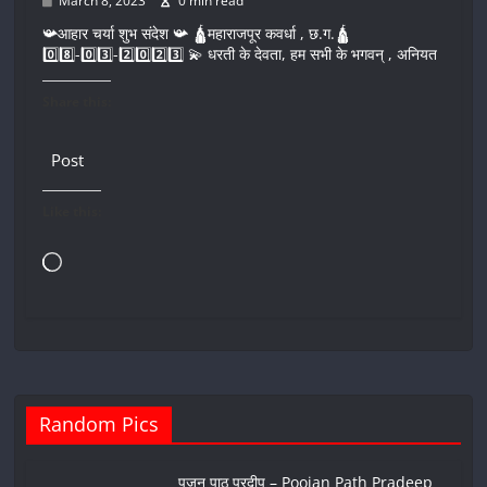
March 8, 2023
0 min read
📯आहार चर्या शुभ संदेश 📯 🛕महाराजपूर कवर्धा , छ.ग.🛕
0️⃣8️⃣-0️⃣3️⃣-2️⃣0️⃣2️⃣3️⃣ 💫 धरती के देवता, हम सभी के भगवन् , अनियत
Share this:
Post
Like this:
Loading…
Random Pics
पूजन पाठ प्रदीप – Poojan Path Pradeep