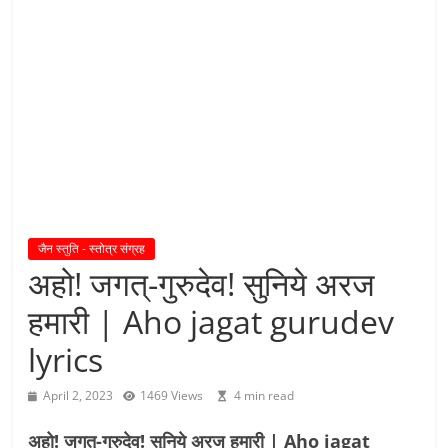
य
तु
शा
स
न
म्
।
।
जैन स्तुति - स्तोत्र संग्रह
अहो! जगत्-गुरुदेव! सुनिये अरज
हमारी | Aho jagat gurudev
lyrics
April 2, 2023
1469 Views
4 min read
अहो! जगत्-गुरुदेव! सुनिये अरज हमारी | Aho jagat