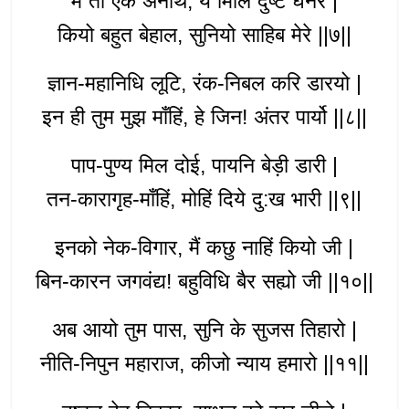
मैं तो एक अनाथ, ये मिलि दुष्ट घनेरे |
कियो बहुत बेहाल, सुनियो साहिब मेरे ||७||
ज्ञान-महानिधि लूटि, रंक-निबल करि डारयो |
इन ही तुम मुझ माँहिं, हे जिन! अंतर पार्यो ||८||
पाप-पुण्य मिल दोई, पायनि बेड़ी डारी |
तन-कारागृह-माँहिं, मोहिं दिये दु:ख भारी ||९||
इनको नेक-विगार, मैं कछु नाहिं कियो जी |
बिन-कारन जगवंद्य! बहुविधि बैर सह्यो जी ||१०||
अब आयो तुम पास, सुनि के सुजस तिहारो |
नीति-निपुन महाराज, कीजो न्याय हमारो ||११||