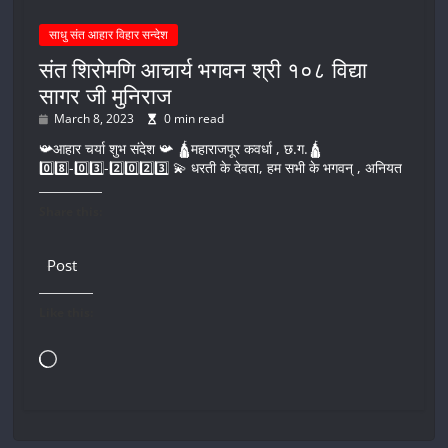
साधु संत आहार विहार सन्देश
संत शिरोमणि आचार्य भगवन श्री १०८ विद्या
सागर जी मुनिराज
March 8, 2023
0 min read
📯आहार चर्या शुभ संदेश 📯 🛕महाराजपूर कवर्धा , छ.ग.🛕
0️⃣8️⃣-0️⃣3️⃣-2️⃣0️⃣2️⃣3️⃣ 💫 धरती के देवता, हम सभी के भगवन् , अनियत
Share this:
Post
Like this:
Loading…