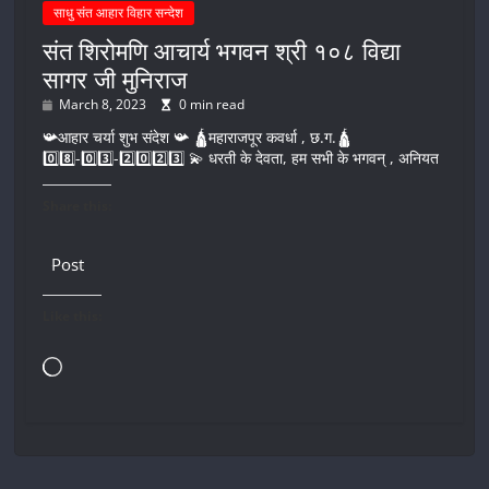
साधु संत आहार विहार सन्देश
संत शिरोमणि आचार्य भगवन श्री १०८ विद्या
सागर जी मुनिराज
March 8, 2023
0 min read
📯आहार चर्या शुभ संदेश 📯 🛕महाराजपूर कवर्धा , छ.ग.🛕
0️⃣8️⃣-0️⃣3️⃣-2️⃣0️⃣2️⃣3️⃣ 💫 धरती के देवता, हम सभी के भगवन् , अनियत
Share this:
Post
Like this:
Loading…