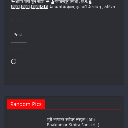
📯आहार चर्या शुभ संदेश 📯 🛕महाराजपूर कवर्धा , छ.ग.🛕
0️⃣8️⃣-0️⃣3️⃣-2️⃣0️⃣2️⃣3️⃣ 💫 धरती के देवता, हम सभी के भगवन् , अनियत
Share this:
Post
Like this:
Loading…
Random Pics
श्री भक्तामर स्तोत्र संस्कृत ( Shri
Bhaktamar Stotra Sanskrit )