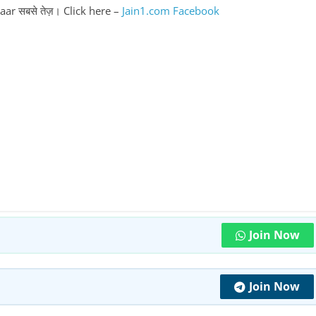
chaar सबसे तेज़। Click here –
Jain1.com Facebook
Join Now
Join Now