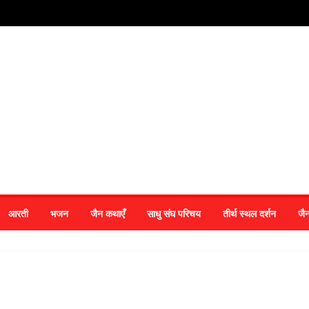
आरती
भजन
जैन कथाएँ
साधु संघ परिचय
तीर्थ स्थल दर्शन
जै