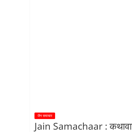
शा
स
न
म्
।
।
जैन समाचार
Jain Samachaar : कथावाचक 