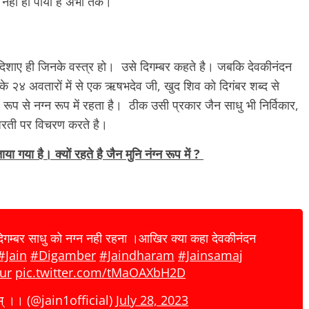
 नहीं हो पायी है अभी तक।
दिशाए ही जिनके वस्त्र हो। उसे दिगम्बर कहते है। जबकि देवकीनंदन
के २४ अवतारों में से एक ऋषभदेव जी, खुद शिव को दिगंबर शब्द से
ूप से नग्न रूप में रहता है। ठीक उसी प्रकार जैन साधु भी निर्विकार,
धरती पर विचरण करते है।
 गया है। क्यों रहते है जैन मुनि नंग्न रूप में ?
दिगम्बर साधु को नग्न नही रहना ।आखिर क्या कहा देवकीनंदन
#Jain
#Digamber
#Jaindharam
#Jainsamaj
ur
pic.twitter.com/tMaOAXbH2D
् ।। (@jain1official)
July 28, 2023