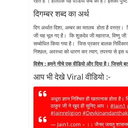
रहते है । हालांकि यह वीडियो कब की है। इसकी पुष्टि
दिगम्बर शब्द का अर्थ
दिग अर्थात दिशा, अम्बर का मतलब होता है वस्त्र। 
जी यह भूल गए है। कि शुकदेव जी महाराज, विष्णु जी 
सम्बोधित किया गया है। जिस प्रकार बालक निर्विकार र
निश्छल, अवस्था को धारण कर त्याग, तपस्या से इस 
विशेष : हमने नीचे एक वीडियो और दिया है। जिसमे बताया
आप भी देखे Viral वीडियो :-
अधूरा ज्ञान निश्चित ही खतरनाक होता है। 
ठाकुर जी ने खुद ही सुनिए आप ।
#Jain1
#Jainreligion
#Devkinandanthak
— Jain1.com – ।। जैनम् जयतु शासनम