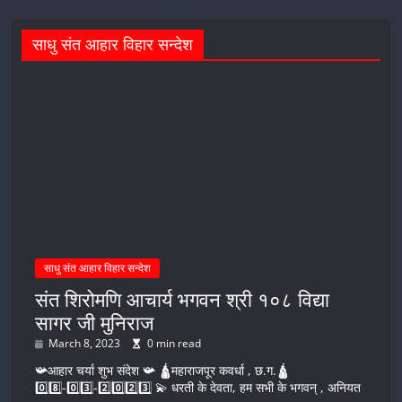
साधु संत आहार विहार सन्देश
साधु संत आहार विहार सन्देश
संत शिरोमणि आचार्य भगवन श्री १०८ विद्या
सागर जी मुनिराज
March 8, 2023
0 min read
📯आहार चर्या शुभ संदेश 📯 🛕महाराजपूर कवर्धा , छ.ग.🛕
0️⃣8️⃣-0️⃣3️⃣-2️⃣0️⃣2️⃣3️⃣ 💫 धरती के देवता, हम सभी के भगवन् , अनियत