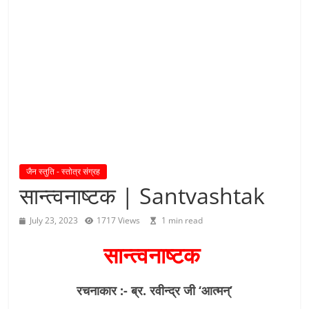
य
तु
शा
स
न
म्
।
।
जैन स्तुति - स्तोत्र संग्रह
सान्त्वनाष्टक | Santvashtak
July 23, 2023
1717 Views
1 min read
सान्त्वनाष्टक
रचनाकार :- ब्र. रवीन्द्र जी ‘आत्मन्’