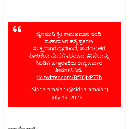
ಜೈನಮುನಿ ಶ್ರೀ ಕಾಮಕುಮಾರ ನಂದಿ
ಮಹಾರಾಜರ ಹತ್ಯೆ ಪ್ರಕರಣ
ಸೂಕ್ಷ್ಮವಾಗಿರುವುದರಿಂದ, ಸಾರ್ವಜನಿಕರ
ಕೋರಿಕೆಯ ಮೇರೆಗೆ ಪ್ರಕರಣದ ತನಿಖೆಯನ್ನು
ಸಿಐಡಿಗೆ ಹಸ್ತಾಂತರಿಲು ರಾಜ್ಯ ಸರ್ಕಾರ
ತೀರ್ಮಾನಿಸಿದೆ.
pic.twitter.com/Bf7OJxP77h
— Siddaramaiah (@siddaramaiah)
July 19, 2023