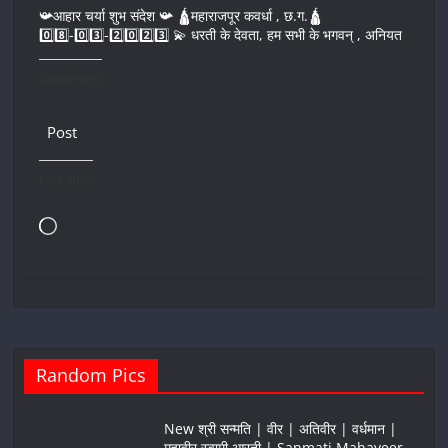
📯आहार चर्या शुभ संदेश 📯 🛕महाराजपूर कवर्धा , छ.ग.🛕
0️⃣8️⃣-0️⃣3️⃣-2️⃣0️⃣2️⃣3️⃣ 💫 धरती के देवता, हम सभी के भगवन् , अनियत
Share this:
Post
Like this:
Loading…
Random Pics
New श्री सन्मति | वीर | अतिवीर | वर्धमान |
महावीर स्वामी आरती | Sanmati Mahaveer