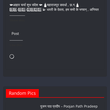
📯आहार चर्या शुभ संदेश 📯 🛕महाराजपूर कवर्धा , छ.ग.🛕
0️⃣8️⃣-0️⃣3️⃣-2️⃣0️⃣2️⃣3️⃣ 💫 धरती के देवता, हम सभी के भगवन् , अनियत
Share this:
Post
Like this:
Loading…
Random Pics
पूजन पाठ प्रदीप – Poojan Path Pradeep