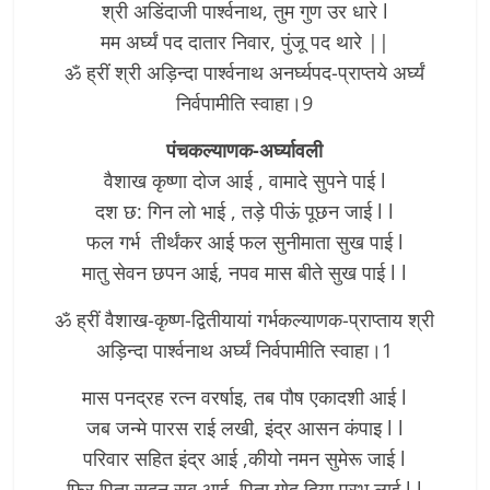
श्री अडिंदाजी पार्श्वनाथ, तुम गुण उर धारे l
मम अर्घ्यं पद दातार निवार, पुंजू पद थारे ||­
ॐ ह्रीं श्री अड़िन्दा पार्श्वनाथ अनर्घ्यपद-प्राप्तये अर्घ्यं
निर्वपामीति स्वाहा।9
पंचकल्याणक-अर्घ्यावली
वैशाख कृष्णा दोज आई , वामादे सुपने पाई l
दश छ: गिन लो भाई , तड़े पीऊं पूछन जाई l l
फल गर्भ तीर्थंकर आई फल सुनीमाता सुख पाई l
मातु सेवन छपन आई, नपव मास बीते सुख पाई l l
ॐ ह्रीं वैशाख-कृष्ण-द्वितीयायां गर्भकल्याणक-प्राप्ताय श्री
अड़िन्दा पार्श्वनाथ अर्घ्यं निर्वपामीति स्वाहा।1
मास पनद्रह रत्न वरर्षाइ, तब पौष एकादशी आई l
जब जन्मे पारस राई लखी, इंद्र आसन कंपाइ l l
परिवार सहित इंद्र आई ,कीयो नमन सुमेरू जाई l
फिर पिता सदन सब आई, पिता गोद दिया प्रभु लाई l l