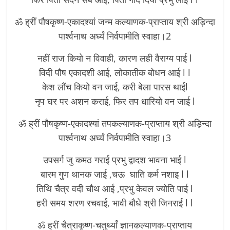
ॐ ह्रीं पौषकृष्ण-एकादश्यां जन्म कल्याणक-प्राप्ताय श्री अड़िन्दा
पार्श्वनाथ अर्घ्यं निर्वपामीति स्वाहा।2
नहीं राज कियो न विवाही, कारण लही वैराग्य पाई l
विदी पौष एकादशी आई, लोकातीक बोधन आई l l
केश लौंच कियो वन जाई, करी बेला पारस थाईl
नृप घर पर अशन कराई, फिर तप धारियो वन जाई l
ॐ ह्रीं पौषकृष्ण-एकादश्यां तपकल्याणक-प्राप्ताय श्री अड़िन्दा
पार्श्वनाथ अर्घ्यं निर्वपामीति स्वाहा।3
उपसर्ग जु कमठ गराई प्रभु द्वादश भावना भाई l
बारम गुण थानक जाई ,चऊ घाति कर्म नशाइ l l
तिथि चैत्र वदी चौथ आई ,प्रभु केवल ज्योति पाई l
हरी समय शरण रचवाई, भावी बौधे श्री जिनराई l l
ॐ ह्रीं चैत्राकृष्ण-चतुर्थ्यां ज्ञानकल्याणक-प्राप्ताय