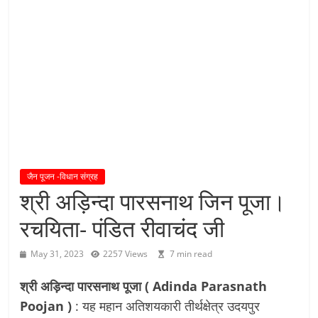
य
तु
शा
स
न
म्
।
।
जैन पूजन -विधान संग्रह
श्री अड़िन्दा पारसनाथ जिन पूजा।
रचयिता- पंडित रीवाचंद जी
May 31, 2023
2257 Views
7 min read
श्री अड़िन्दा पारसनाथ पूजा ( Adinda Parasnath
Poojan )
: यह महान अतिशयकारी तीर्थक्षेत्र उदयपुर