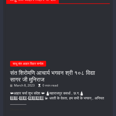
साधु संत आहार विहार सन्देश
संत शिरोमणि आचार्य भगवन श्री १०८ विद्या
सागर जी मुनिराज
March 8, 2023
0 min read
📯आहार चर्या शुभ संदेश 📯 🛕महाराजपूर कवर्धा , छ.ग.🛕
0️⃣8️⃣-0️⃣3️⃣-2️⃣0️⃣2️⃣3️⃣ 💫 धरती के देवता, हम सभी के भगवन् , अनियत
Share this: