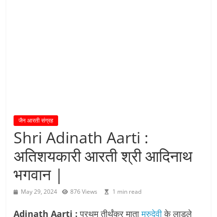
य
तु
शा
स
न
म्
।
।
जैन आरती संग्रह
Shri Adinath Aarti :
अतिशयकारी आरती श्री आदिनाथ
भगवान |
May 29, 2024
876 Views
1 min read
Adinath Aarti :
प्रथम तीर्थंकर माता
मरुदेवी
के लाडले