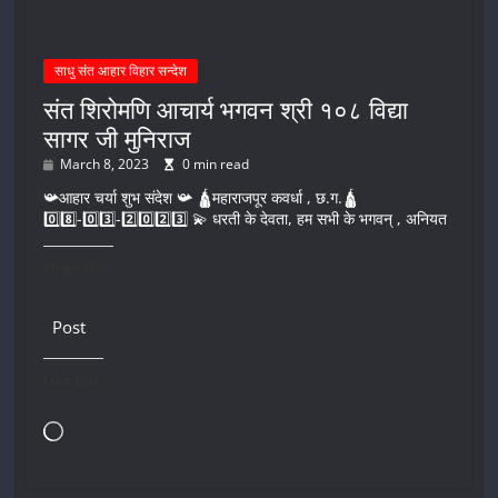
साधु संत आहार विहार सन्देश
संत शिरोमणि आचार्य भगवन श्री १०८ विद्या
सागर जी मुनिराज
March 8, 2023
0 min read
📯आहार चर्या शुभ संदेश 📯 🛕महाराजपूर कवर्धा , छ.ग.🛕
0️⃣8️⃣-0️⃣3️⃣-2️⃣0️⃣2️⃣3️⃣ 💫 धरती के देवता, हम सभी के भगवन् , अनियत
Share this:
Post
Like this:
Loading…