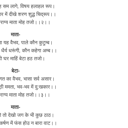
ृह सम लागे, विषय हलाहल रूप।
में दीखे शरण शुद्ध चिद्रूप।।
ैराग्य माता मोह तजो।।२।।
माता-
ा यह वैभव, पाले कौन कुटुम्ब।
धैर्य धरूंगी, कौन कहेगा अम्ब।।
ो घर माहिं बेटा हठ तजो‌।
बेटा-
त का वैभव, भासा सर्व असार।
झूठी ममता, भव-भव में दु:खकार।।
ैराग्य माता मोह तजो।।३।।
माता-
हो तो देखो जग के भी कुछ ठाठ।
र्षण में फंस होउ न बारा वाट।।