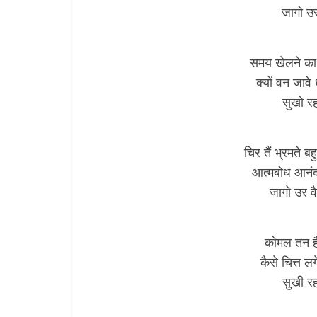
जागो उर
समय खेलने का 
क्यों वन जावे 
सुखो रह
चिर तैं भ्रमते
आत्मबोध आनं
जागो उर व
कोमल तन है
कैसे चित्त ल
सुखी रह