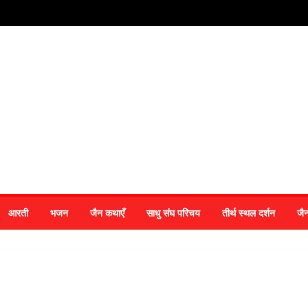
आरती
भजन
जैन कथाएँ
साधु संघ परिचय
तीर्थ स्थल दर्शन
जै