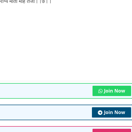
ैराग्य माता मोह तजो।।७।।
Join Now
Join Now