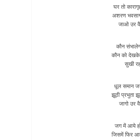
घर तो काराग
अशरण भवसागर 
जाओ उर व
कौन संभालेग
कौन को देखके 
सुखी रह
धूल समान जग
झूठी प्रभुता 
जागो उर व
जग में आये 
जिसमें फिर आक