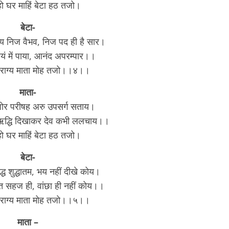
ो घर माहिं बेटा हठ तजो‌।
बेटा-
 निज वैभव, निज पद ही है सार।
्वयं में पाया, आनंद अपरम्पार।।
ैराग्य माता मोह तजो।।४।।
माता-
ें घोर परीषह अरु उपसर्ग सताय।
ु ऋद्धि दिखाकर देव कभी ललचाय।।
ो घर माहिं बेटा हठ तजो‌।
बेटा-
िद्ध शुद्धातम, भय नहीं दीखे कोय।
, तृप्त सहज ही, वांछा ही नहीं कोय।।
ैराग्य माता मोह तजो।।५।।
माता –