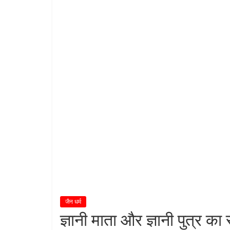
शा
स
न
म्
।
।
जैन धर्म
ज्ञानी माता और ज्ञानी पुत्र क