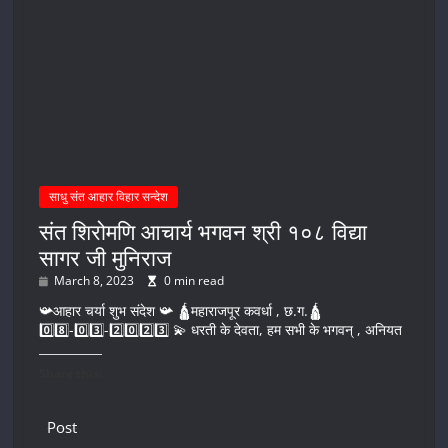
साधु संत आहार विहार सन्देश
संत शिरोमणि आचार्य भगवन श्री १०८ विद्या
सागर जी मुनिराज
March 8, 2023
0 min read
📯आहार चर्या शुभ संदेश 📯 🛕महाराजपूर कवर्धा , छ.ग.🛕
0️⃣8️⃣-0️⃣3️⃣-2️⃣0️⃣2️⃣3️⃣ 💫 धरती के देवता, हम सभी के भगवन् , अनियत
Share this:
Post