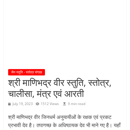
य
तु
शा
स
न
म्
।
।
जैन स्तुति - स्तोत्र संग्रह
श्री माणिभद्र वीर स्तुति, स्तोत्र,
चालीसा, मंत्र एवं आरती
July 19, 2023
1512 Views
9 min read
श्री माणिभद्र वीर जिनधर्म अनुयायीओं के रक्षक एवं प्रकट
प्रभावी देव है। तपागच्छ के अधिष्ठायक देव भी माने गए है। यहाँ