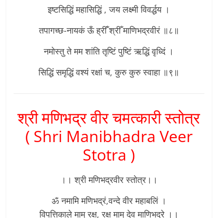
इष्टसिद्धिं महासिद्धिं , जय लक्ष्मी विवर्द्धय ।
तपागच्छ-नायकं ऊँ ह्रींँ श्रीँ माणिभद्रवीरं ॥८॥
नमोस्तु ते मम शांति तृष्टिं पुष्टिं ऋद्धिं वृध्दिं ।
सिद्धिं समृद्धिं वश्यं रक्षां च, कुरु कुरु स्वाहा ॥९॥
श्री मणिभद्र वीर चमत्कारी स्तोत्र
( Shri Manibhadra Veer
Stotra )
।। श्री मणिभद्रवीर स्तोत्र।।
ॐ नमामि मणिभद्रं,वन्दे वीर महाबलिं ।
विपत्तिकाले माम् रक्ष, रक्ष माम् देव माणिभद्रे ।।