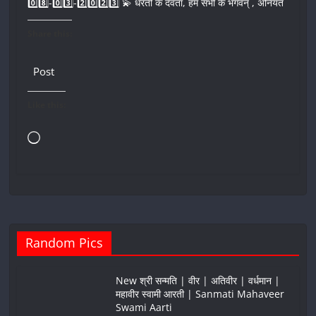
0️⃣8️⃣-0️⃣3️⃣-2️⃣0️⃣2️⃣3️⃣ 💫 धरती के देवता, हम सभी के भगवन् , अनियत
Share this:
Post
Like this:
Loading…
Random Pics
New श्री सन्मति | वीर | अतिवीर | वर्धमान |
महावीर स्वामी आरती | Sanmati Mahaveer
Swami Aarti