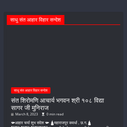
साधु संत आहार विहार सन्देश
साधु संत आहार विहार सन्देश
संत शिरोमणि आचार्य भगवन श्री १०८ विद्या
सागर जी मुनिराज
March 8, 2023
0 min read
📯आहार चर्या शुभ संदेश 📯 🛕महाराजपूर कवर्धा , छ.ग.🛕