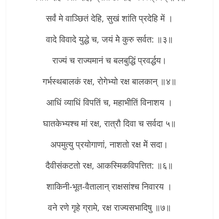
सर्वं मे वाञ्छितं देहि, सुखं शांति प्रदेहि में ।
वादे विवादे युद्धे च, जयं मेे कुरु सर्वत: ॥३॥
राज्यं च राज्यमानं च बलबुद्धिं प्रवर्द्धय।
गर्भस्थबालकं रक्ष, रोगेभ्यो रक्ष बालकान् ॥४॥
आधिं व्याधिं विपतिं च, महाभीतिं विनाशय ।
घातकेभ्यश्च मां रक्ष, रात्रौ दिवा च सर्वदा ५॥
अपमुत्यु प्रयोगाणां, नाशतो रक्ष मेें सदा।
दैवीसंकटतो रक्ष, आकस्मिकविपत्तित: ॥६॥
शाकिनी-भूत-वैतालान् राक्षसांश्च निवारय ।
वने रणे गृहे ग्रामे, रक्ष राज्यसभादिषु ॥७॥